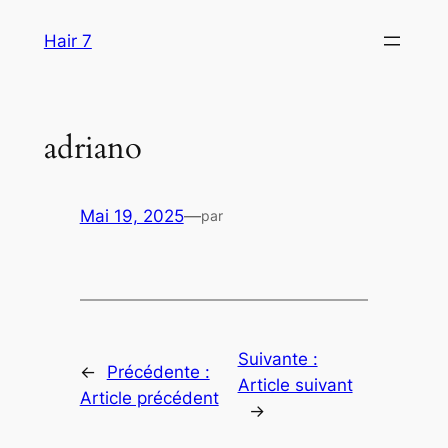
Aller
Hair 7
au
contenu
adriano
Mai 19, 2025
—
par
Suivante :
←
Précédente :
Article suivant
Article précédent
→