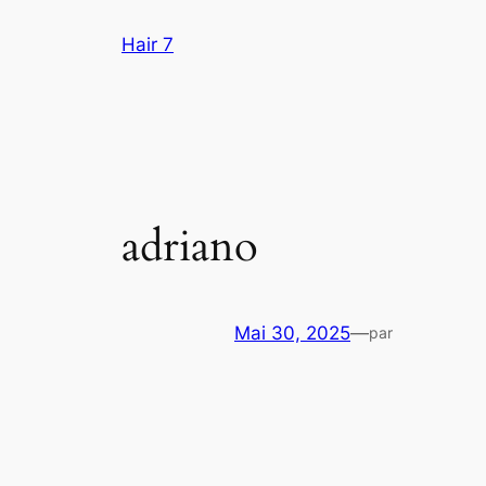
Aller
Hair 7
au
contenu
adriano
Mai 30, 2025
—
par