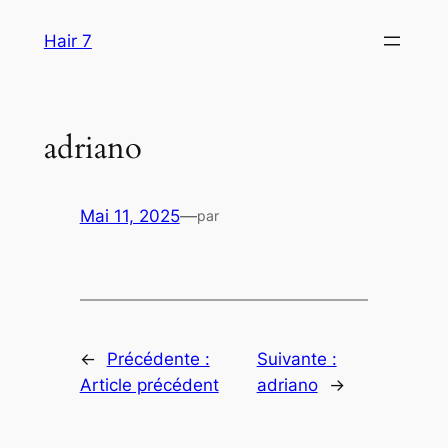
Aller
Hair 7
au
contenu
adriano
Mai 11, 2025
—
par
←
Précédente :
Suivante :
Article précédent
adriano
→