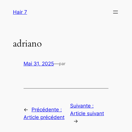
Aller
Hair 7
au
contenu
adriano
Mai 31, 2025
—
par
Suivante :
←
Précédente :
Article suivant
Article précédent
→