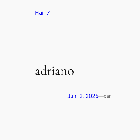
Aller
Hair 7
au
contenu
adriano
Juin 2, 2025
—
par