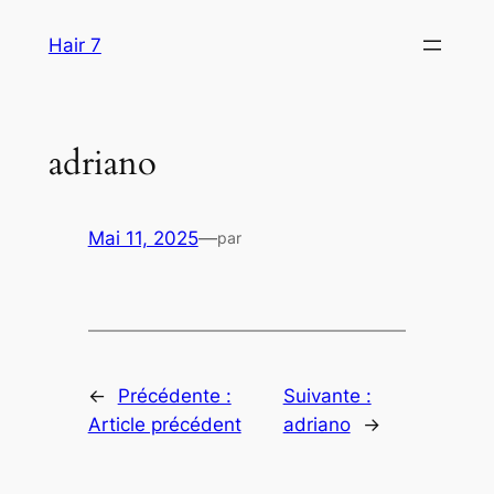
Aller
Hair 7
au
contenu
adriano
Mai 11, 2025
—
par
←
Précédente :
Suivante :
Article précédent
adriano
→