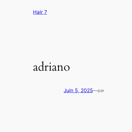
Aller
Hair 7
au
contenu
adriano
Juin 5, 2025
—
par