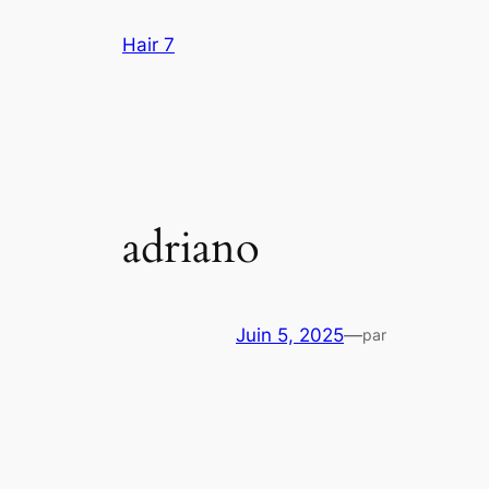
Aller
Hair 7
au
contenu
adriano
Juin 5, 2025
—
par