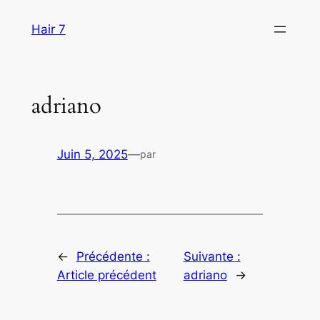
Aller
Hair 7
au
contenu
adriano
Juin 5, 2025
—
par
←
Précédente :
Suivante :
Article précédent
adriano
→