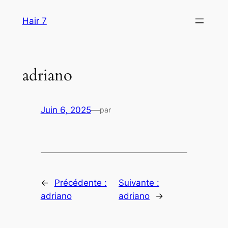
Aller
Hair 7
au
contenu
adriano
Juin 6, 2025
—
par
←
Précédente :
Suivante :
adriano
adriano
→