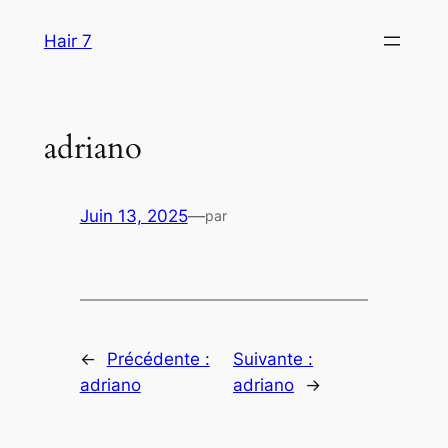
Aller
Hair 7
au
contenu
adriano
Juin 13, 2025
—
par
←
Précédente :
Suivante :
adriano
adriano
→