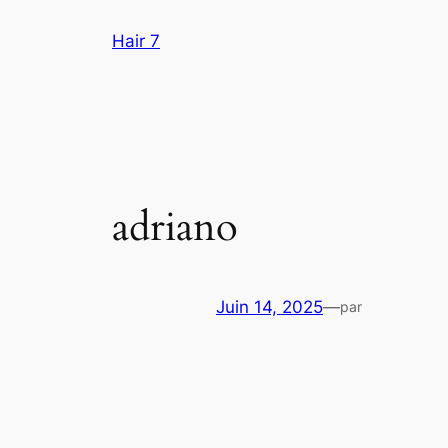
Aller
Hair 7
au
contenu
adriano
Juin 14, 2025
—
par