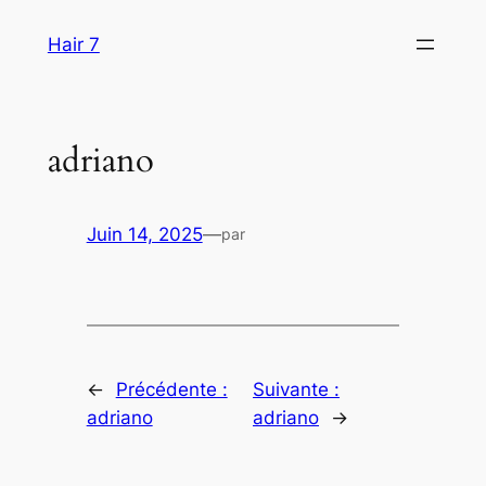
Aller
Hair 7
au
contenu
adriano
Juin 14, 2025
—
par
←
Précédente :
Suivante :
adriano
adriano
→