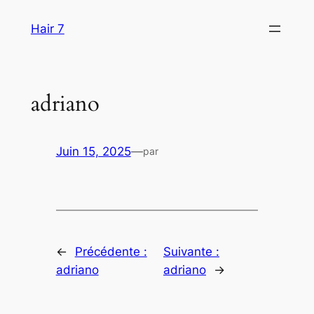
Aller
Hair 7
au
contenu
adriano
Juin 15, 2025
—
par
←
Précédente :
Suivante :
adriano
adriano
→