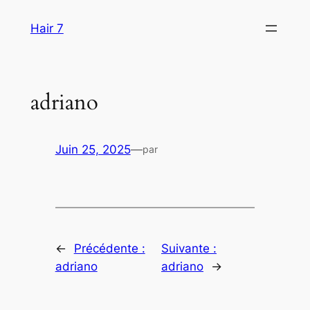
Aller
Hair 7
au
contenu
adriano
Juin 25, 2025
—
par
←
Précédente :
Suivante :
adriano
adriano
→