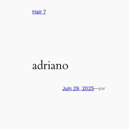
Aller
Hair 7
au
contenu
adriano
Juin 29, 2025
—
par