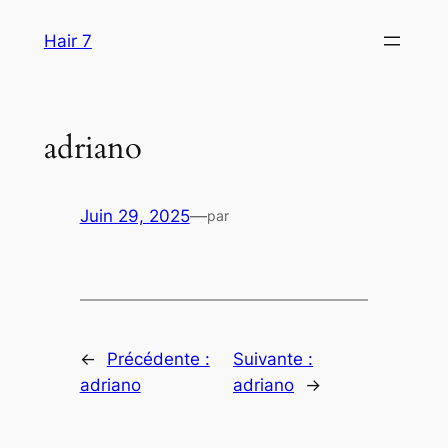
Aller
Hair 7
au
contenu
adriano
Juin 29, 2025
—
par
←
Précédente :
Suivante :
adriano
adriano
→