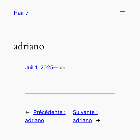
Aller
Hair 7
au
contenu
adriano
Juil 1, 2025
—
par
←
Précédente :
Suivante :
adriano
adriano
→