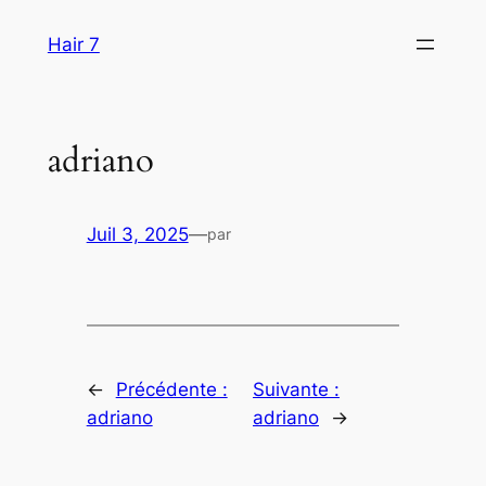
Aller
Hair 7
au
contenu
adriano
Juil 3, 2025
—
par
←
Précédente :
Suivante :
adriano
adriano
→