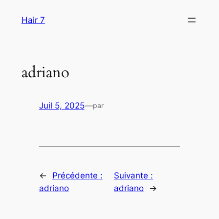
Aller
Hair 7
au
contenu
adriano
Juil 5, 2025
—
par
←
Précédente :
Suivante :
adriano
adriano
→