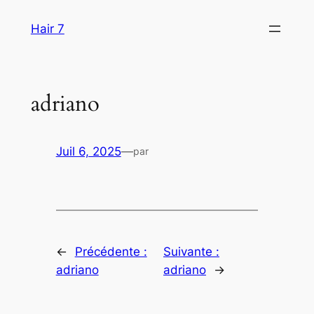
Aller
Hair 7
au
contenu
adriano
Juil 6, 2025
—
par
←
Précédente :
Suivante :
adriano
adriano
→