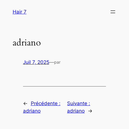
Aller
Hair 7
au
contenu
adriano
Juil 7, 2025
—
par
←
Précédente :
Suivante :
adriano
adriano
→