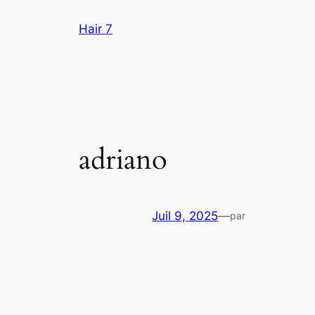
Aller
Hair 7
au
contenu
adriano
Juil 9, 2025
—
par