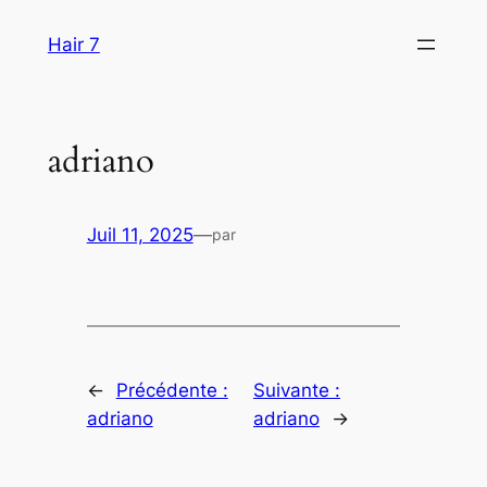
Aller
Hair 7
au
contenu
adriano
Juil 11, 2025
—
par
←
Précédente :
Suivante :
adriano
adriano
→