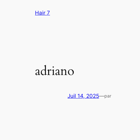
Aller
Hair 7
au
contenu
adriano
Juil 14, 2025
—
par