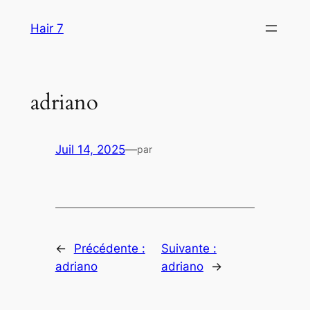
Aller
Hair 7
au
contenu
adriano
Juil 14, 2025
—
par
←
Précédente :
Suivante :
adriano
adriano
→