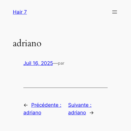
Aller
Hair 7
au
contenu
adriano
Juil 16, 2025
—
par
←
Précédente :
Suivante :
adriano
adriano
→