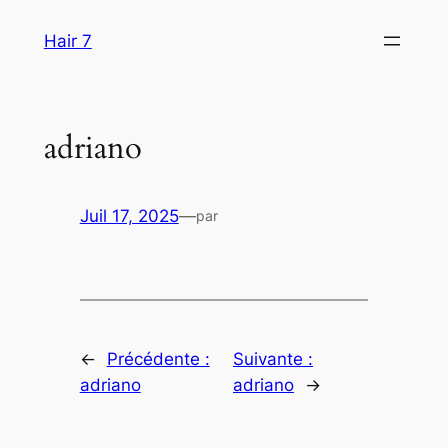
Aller
Hair 7
au
contenu
adriano
Juil 17, 2025
—
par
←
Précédente :
Suivante :
adriano
adriano
→