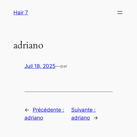
Aller
Hair 7
au
contenu
adriano
Juil 18, 2025
—
par
←
Précédente :
Suivante :
adriano
adriano
→