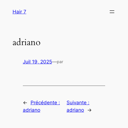
Aller
Hair 7
au
contenu
adriano
Juil 19, 2025
—
par
←
Précédente :
Suivante :
adriano
adriano
→