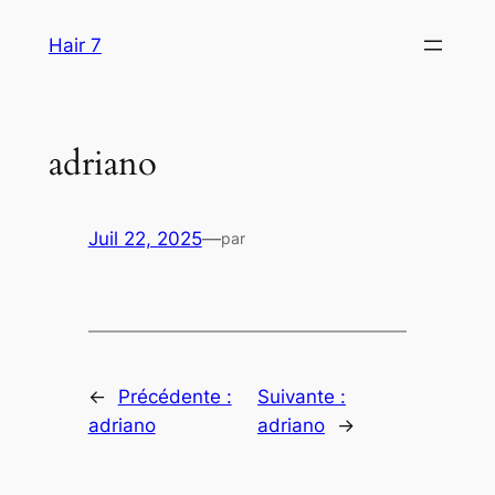
Aller
Hair 7
au
contenu
adriano
Juil 22, 2025
—
par
←
Précédente :
Suivante :
adriano
adriano
→