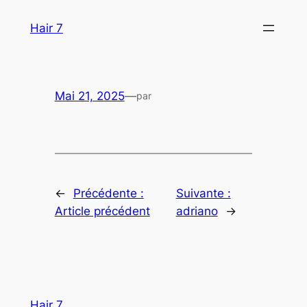
Aller
Hair 7
au
contenu
Mai 21, 2025
—
par
←
Précédente :
Suivante :
Article précédent
adriano
→
Hair 7