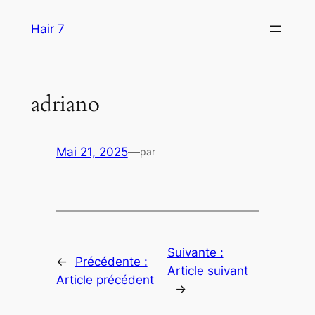
Aller
Hair 7
au
contenu
adriano
Mai 21, 2025
—
par
Suivante :
←
Précédente :
Article suivant
Article précédent
→