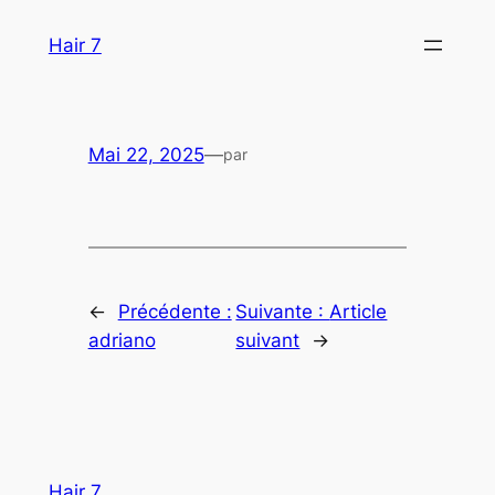
Aller
Hair 7
au
contenu
Mai 22, 2025
—
par
←
Précédente :
Suivante :
Article
adriano
suivant
→
Hair 7