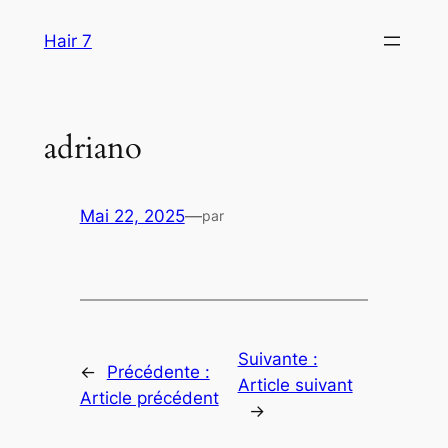
Aller
Hair 7
au
contenu
adriano
Mai 22, 2025
—
par
Suivante :
←
Précédente :
Article suivant
Article précédent
→